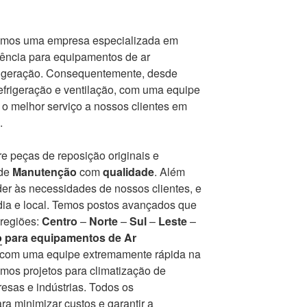
mos uma empresa especializada em
tência para equipamentos de ar
frigeração. Consequentemente, desde
frigeração e ventilação, com uma equipe
r o melhor serviço a nossos clientes em
.
e peças de reposição originais e
 de
Manutenção
com
qualidade
. Além
er às necessidades de nossos clientes, e
ia e local. Temos postos avançados que
 regiões:
Centro
–
Norte
–
Sul
–
Leste
–
o
para equipamentos de Ar
r com uma equipe extremamente rápida na
mos projetos para climatização de
esas e indústrias. Todos os
a minimizar custos e garantir a