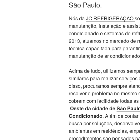
São Paulo.
Nós da
JC REFRIGERAÇÃO
so
manutenção, instalação e assis
condicionado e sistemas de re
2013, atuamos no mercado de re
técnica capacitada para garanti
manutenção de ar condicionado
Acima de tudo, utilizamos sempr
similares para realizar serviços
disso, procuramos sempre atend
resolver o problema no mesmo d
cobrem com facilidade todas as
Oeste da cidade de
São Paul
Condicionado
. Além de conta
busca por soluções, desenvolve
ambientes em residências, empr
procedimentos são pensados par