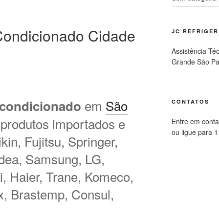
Condicionado Cidade
JC REFRIGE
Assistência Té
Grande São Pa
em
São
 condicionado
CONTATOS
 produtos importados e
Entre em conta
ou ligue para 
in, Fujitsu, Springer,
idea, Samsung, LG,
hi, Haier, Trane, Komeco,
ux, Brastemp, Consul,