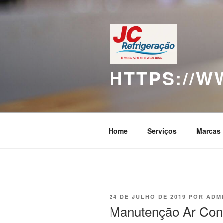
Pular
para
o
conteúdo
HTTPS://
Home
Serviços
Marcas 
PUBLICADO
24 DE JULHO DE 2019
POR
ADM
EM
Manutenção Ar Con