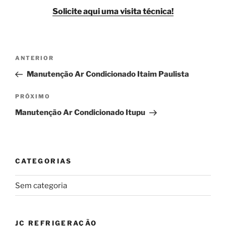
Solicite aqui uma visita técnica!
Navegação
Post
ANTERIOR
de
anterior
Manutenção Ar Condicionado Itaim Paulista
Post
Próximo
PRÓXIMO
post
Manutenção Ar Condicionado Itupu
CATEGORIAS
Sem categoria
JC REFRIGERAÇÃO