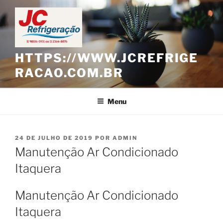
Pular
para
o
conteúdo
HTTPS://WWW.JCREFRIGE
RACAO.COM.BR
Menu
PUBLICADO
24 DE JULHO DE 2019
POR
ADMIN
EM
Manutenção Ar Condicionado
Itaquera
Manutenção Ar Condicionado
Itaquera