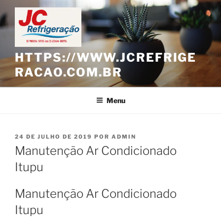
Pular
para
o
conteúdo
HTTPS://WWW.JCREFRIGE
RACAO.COM.BR
Menu
PUBLICADO
24 DE JULHO DE 2019
POR
ADMIN
EM
Manutenção Ar Condicionado
Itupu
Manutenção Ar Condicionado
Itupu