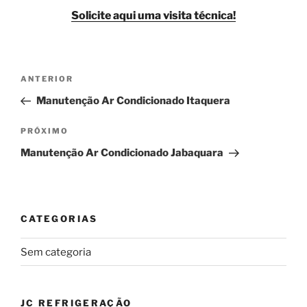
Solicite aqui uma visita técnica!
Navegação
Post
ANTERIOR
de
anterior
Manutenção Ar Condicionado Itaquera
Post
Próximo
PRÓXIMO
post
Manutenção Ar Condicionado Jabaquara
CATEGORIAS
Sem categoria
JC REFRIGERAÇÃO