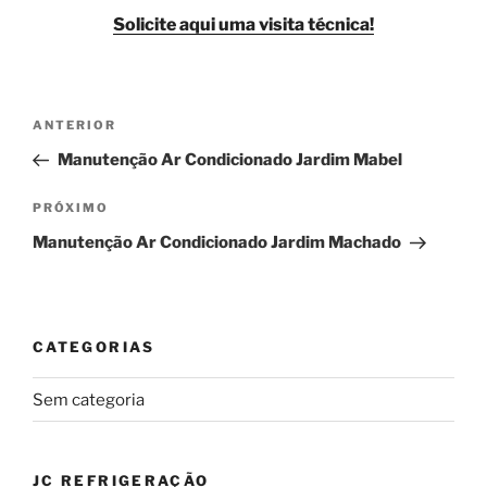
Solicite aqui uma visita técnica!
Navegação
Post
ANTERIOR
de
anterior
Manutenção Ar Condicionado Jardim Mabel
Post
Próximo
PRÓXIMO
post
Manutenção Ar Condicionado Jardim Machado
CATEGORIAS
Sem categoria
JC REFRIGERAÇÃO