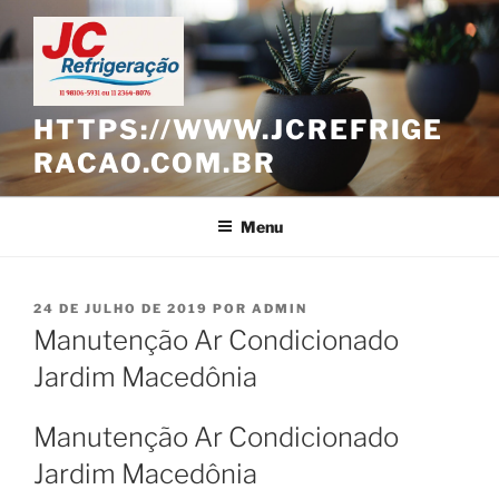
Pular
para
o
conteúdo
HTTPS://WWW.JCREFRIGE
RACAO.COM.BR
Menu
PUBLICADO
24 DE JULHO DE 2019
POR
ADMIN
EM
Manutenção Ar Condicionado
Jardim Macedônia
Manutenção Ar Condicionado
Jardim Macedônia