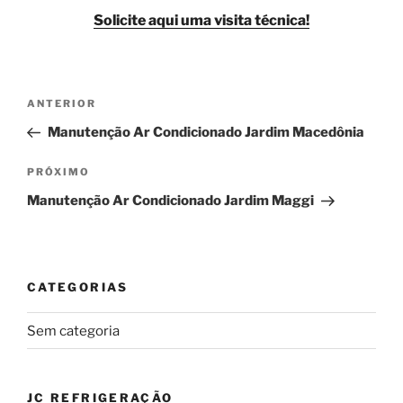
Solicite aqui uma visita técnica!
Navegação
Post
ANTERIOR
de
anterior
Manutenção Ar Condicionado Jardim Macedônia
Post
Próximo
PRÓXIMO
post
Manutenção Ar Condicionado Jardim Maggi
CATEGORIAS
Sem categoria
JC REFRIGERAÇÃO