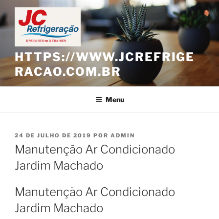
Pular
para
o
conteúdo
HTTPS://WWW.JCREFRIGE
RACAO.COM.BR
Menu
PUBLICADO
24 DE JULHO DE 2019
POR
ADMIN
EM
Manutenção Ar Condicionado
Jardim Machado
Manutenção Ar Condicionado
Jardim Machado