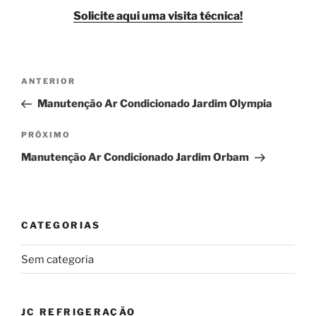
Solicite aqui uma visita técnica!
Navegação
Post
ANTERIOR
de
anterior
Manutenção Ar Condicionado Jardim Olympia
Post
Próximo
PRÓXIMO
post
Manutenção Ar Condicionado Jardim Orbam
CATEGORIAS
Sem categoria
JC REFRIGERAÇÃO