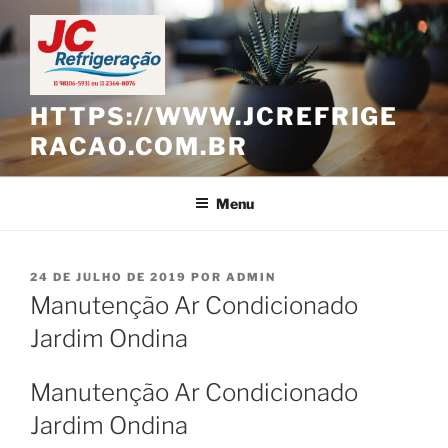
Pular
para
o
conteúdo
HTTPS://WWW.JCREFRIGE
RACAO.COM.BR
Menu
PUBLICADO
24 DE JULHO DE 2019
POR
ADMIN
EM
Manutenção Ar Condicionado
Jardim Ondina
Manutenção Ar Condicionado
Jardim Ondina