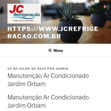
Pular
para
o
conteúdo
HTTPS://WWW.JCREFRIGE
RACAO.COM.BR
Menu
PUBLICADO
24 DE JULHO DE 2019
POR
ADMIN
EM
Manutenção Ar Condicionado
Jardim Orbam
Manutenção Ar Condicionado
Jardim Orbam