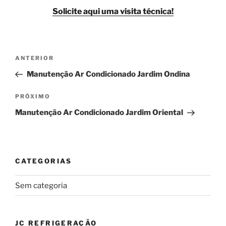
Solicite aqui uma visita técnica!
Navegação
Post
ANTERIOR
de
anterior
Manutenção Ar Condicionado Jardim Ondina
Post
Próximo
PRÓXIMO
post
Manutenção Ar Condicionado Jardim Oriental
CATEGORIAS
Sem categoria
JC REFRIGERAÇÃO