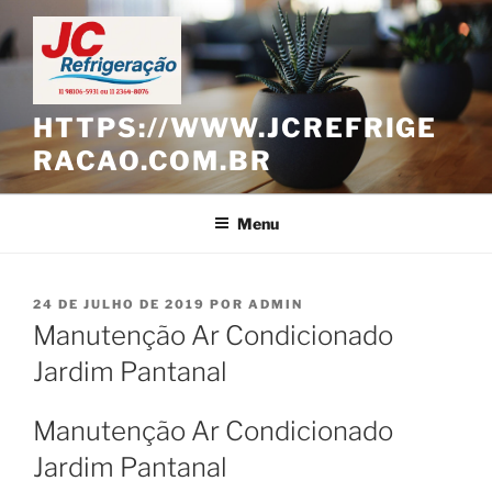
Pular
para
o
conteúdo
HTTPS://WWW.JCREFRIGE
RACAO.COM.BR
Menu
PUBLICADO
24 DE JULHO DE 2019
POR
ADMIN
EM
Manutenção Ar Condicionado
Jardim Pantanal
Manutenção Ar Condicionado
Jardim Pantanal