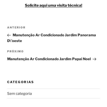
Solicite aqui uma visita técnica!
Navegação
Post
ANTERIOR
de
anterior
Manutenção Ar Condicionado Jardim Panorama
Post
D\’oeste
Próximo
PRÓXIMO
post
Manutenção Ar Condicionado Jardim Papai Noel
CATEGORIAS
Sem categoria