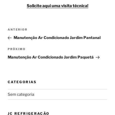
Solicite aqui uma visita técnica!
Navegação
Post
ANTERIOR
de
anterior
Manutenção Ar Condicionado Jardim Pantanal
Post
Próximo
PRÓXIMO
post
Manutenção Ar Condicionado Jardim Paquetá
CATEGORIAS
Sem categoria
JC REFRIGERAÇÃO