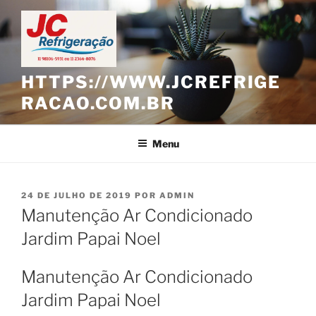
Pular
para
o
conteúdo
HTTPS://WWW.JCREFRIGE
RACAO.COM.BR
Menu
PUBLICADO
24 DE JULHO DE 2019
POR
ADMIN
EM
Manutenção Ar Condicionado
Jardim Papai Noel
Manutenção Ar Condicionado
Jardim Papai Noel