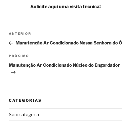
Solicite aqui uma visita técnica!
Navegação
Post
ANTERIOR
de
anterior
Manutenção Ar Condicionado Nossa Senhora do Ó
Post
Próximo
PRÓXIMO
post
Manutenção Ar Condicionado Núcleo do Engordador
CATEGORIAS
Sem categoria