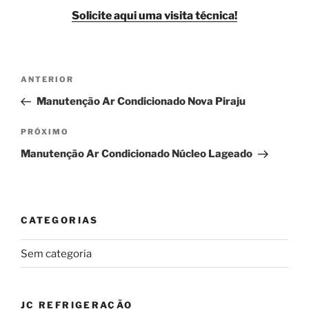
Solicite aqui uma visita técnica!
Navegação
Post
ANTERIOR
de
anterior
Manutenção Ar Condicionado Nova Piraju
Post
Próximo
PRÓXIMO
post
Manutenção Ar Condicionado Núcleo Lageado
CATEGORIAS
Sem categoria
JC REFRIGERAÇÃO