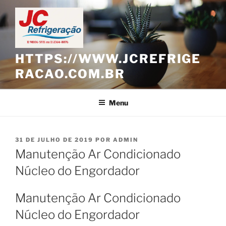
Pular
para
o
conteúdo
HTTPS://WWW.JCREFRIGE
RACAO.COM.BR
Menu
PUBLICADO
31 DE JULHO DE 2019
POR
ADMIN
EM
Manutenção Ar Condicionado
Núcleo do Engordador
Manutenção Ar Condicionado
Núcleo do Engordador