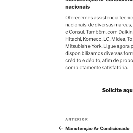
nacionais
Oferecemos assistência técni
nacionais, de diversas marcas,
e Consul. Também, com Daikin, E
Hitachi, Komeco, LG, Midea, To
Mitsubish e York. Ligue agora p
disponibilizamos diversas fo
crédito e débito, afim de prop
completamente satisfatória.
Solicite aqu
Navegação
Post
ANTERIOR
de
anterior
Manutenção Ar Condicionado