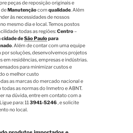
re peças de reposição originais e
s de
Manutenção
com
qualidade
. Além
nder às necessidades de nossos
a no mesmo dia e local. Temos postos
ilidade todas as regiões:
Centro
–
 cidade de
São Paulo
para
onado
. Além de contar com uma equipe
 por soluções, desenvolvemos projetos
 em residências, empresas e indústrias.
ensados para minimizar custos e
ndo o melhor custo
odas as marcas do mercado nacional e
o todas as normas do Inmetro e ABNT.
ver na dúvida, entre em contato com a
Ligue para: 11
3941-5246
, e solicite
nto no local.
ado produtos importados e