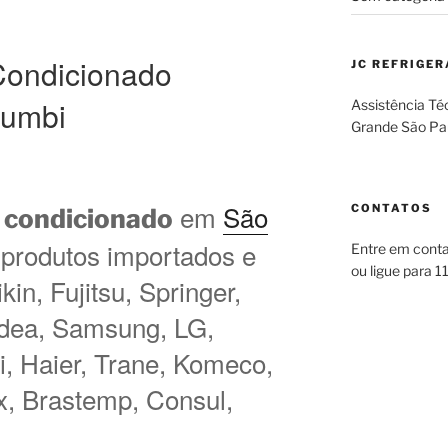
Condicionado
JC REFRIGE
rumbi
Assistência Té
Grande São Pa
em
São
CONTATOS
 condicionado
 produtos importados e
Entre em cont
ou ligue para 
in, Fujitsu, Springer,
idea, Samsung, LG,
hi, Haier, Trane, Komeco,
ux, Brastemp, Consul,