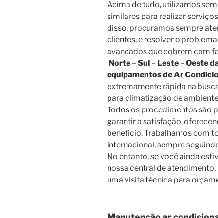
Acima de tudo, utilizamos semp
similares para realizar serviço
disso, procuramos sempre ate
clientes, e resolver o problem
avançados que cobrem com fac
Norte
–
Sul
–
Leste
–
Oeste da
equipamentos de Ar Condici
extremamente rápida na busca
para climatização de ambientes
Todos os procedimentos são p
garantir a satisfação, oferece
benefício. Trabalhamos com t
internacional, sempre seguind
No entanto, se você ainda esti
nossa central de atendimento. 
uma visita técnica para orçame
Manutenção ar condicion