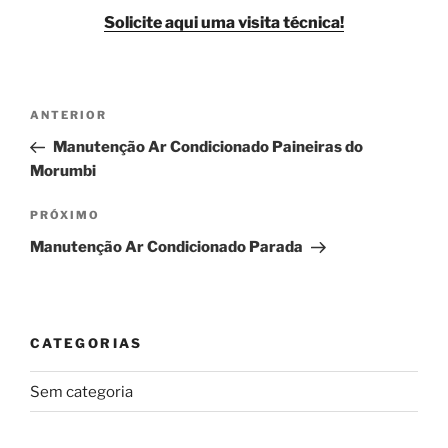
Solicite aqui uma visita técnica!
Navegação
Post
ANTERIOR
de
anterior
Manutenção Ar Condicionado Paineiras do
Post
Morumbi
Próximo
PRÓXIMO
post
Manutenção Ar Condicionado Parada
CATEGORIAS
Sem categoria