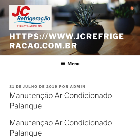
Pular
para
o
conteúdo
HTTPS://WWW.JCREFRIGE
RACAO.COM.BR
Menu
PUBLICADO
31 DE JULHO DE 2019
POR
ADMIN
EM
Manutenção Ar Condicionado
Palanque
Manutenção Ar Condicionado
Palanque