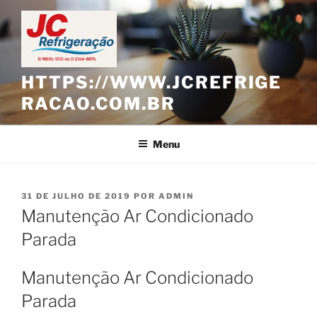
Pular
para
o
conteúdo
HTTPS://WWW.JCREFRIGE
RACAO.COM.BR
Menu
PUBLICADO
31 DE JULHO DE 2019
POR
ADMIN
EM
Manutenção Ar Condicionado
Parada
Manutenção Ar Condicionado
Parada