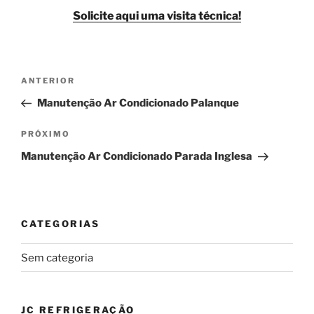
Solicite aqui uma visita técnica!
Navegação
Post
ANTERIOR
de
anterior
Manutenção Ar Condicionado Palanque
Post
Próximo
PRÓXIMO
post
Manutenção Ar Condicionado Parada Inglesa
CATEGORIAS
Sem categoria
JC REFRIGERAÇÃO