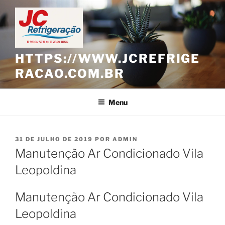
Pular
para
o
conteúdo
HTTPS://WWW.JCREFRIGE
RACAO.COM.BR
Menu
PUBLICADO
31 DE JULHO DE 2019
POR
ADMIN
EM
Manutenção Ar Condicionado Vila
Leopoldina
Manutenção Ar Condicionado Vila
Leopoldina