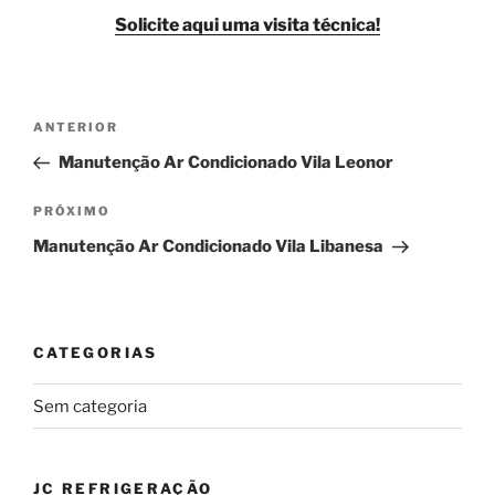
Solicite aqui uma visita técnica!
Navegação
Post
ANTERIOR
de
anterior
Manutenção Ar Condicionado Vila Leonor
Post
Próximo
PRÓXIMO
post
Manutenção Ar Condicionado Vila Libanesa
CATEGORIAS
Sem categoria
JC REFRIGERAÇÃO