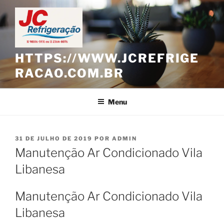
Pular
para
o
conteúdo
HTTPS://WWW.JCREFRIGE
RACAO.COM.BR
Menu
PUBLICADO
31 DE JULHO DE 2019
POR
ADMIN
EM
Manutenção Ar Condicionado Vila
Libanesa
Manutenção Ar Condicionado Vila
Libanesa