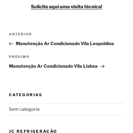
Solicite aqui uma visita técnica!
Navegação
Post
ANTERIOR
de
anterior
Manutenção Ar Condicionado Vila Leopoldina
Post
Próximo
PRÓXIMO
post
Manutenção Ar Condicionado Vila Lisboa
CATEGORIAS
Sem categoria
JC REFRIGERAÇÃO